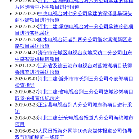
2022-09-03
河北二建:赣榆电视台对八分公司承建的徐福
片区选青中小学项目进行报道
2022-07-20
中央电视台对七分公司承建的深泽县旱码头
商业街项目进行报道
2022-05-23
河北二建:承德电视台对一分公司承德冷链项
目进行实地采访
2022-05-18
衡水电视台记者到四分公司衡水滨湖新区道
路项目采访报道
2022-04-21
济宁市任城区电视台实地采访二分公司山东
中盛智慧供应链项目
2021-12-22
江苏省及连云港市电视台对莒城湖项目获得
鲁班奖进行采访报道
2020-09-01
河北二建:滁州市市长到三分公司今麦郎项目
检查指导
2019-08-27
河北二建:省电视台到三分公司故城沙岗项目
取景拍摄宣传纪录片
2019-03-23
正定县电视台到八分公司城东街项目进行采
访
2018-07-28
河北二建:迁安电视台报道八分公司海绵城市
项目
2016-09-25
人民日报海外网等10余家媒体报道公司领导
双节期间慰问一线职工