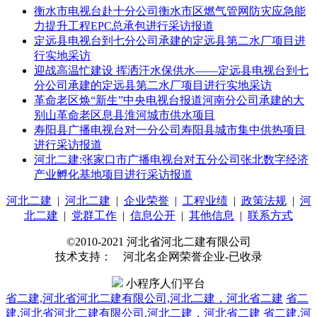
衡水市电视台赴十分公司衡水市区燃气管网防灾应急能
力提升工程EPC总承包进行采访报道
定远县电视台到七分公司承建的定远县第二水厂项目进
行实地采访
迎战高温忙建设 挥洒汗水保供水——定远县电视台到七
分公司承建的定远县第二水厂项目进行实地采访
革命老区焕“新生”中央电视台报道河南分公司承建的大
别山革命老区息县淮河城市供水项目
寿阳县广播电视台对一分公司寿阳县城市集中供热项目
进行采访报道
河北二建:张家口市广播电视台对五分公司张北数字经济
产业孵化基地项目进行采访报道
河北二建
|
河北二建
|
企业荣誉
|
工程业绩
|
政策法规
|
河
北二建
|
党群工作
|
信息公开
|
其他信息
|
联系方式
©2010-2021 河北省河北二建有限公司
技术支持： 河北名企网荣誉企业-已收录
小程序人们平台
省二建,河北省河北二建有限公司,河北二建，河北省二建
省二
建,河北省河北二建有限公司,河北二建，河北省二建
省二建,河