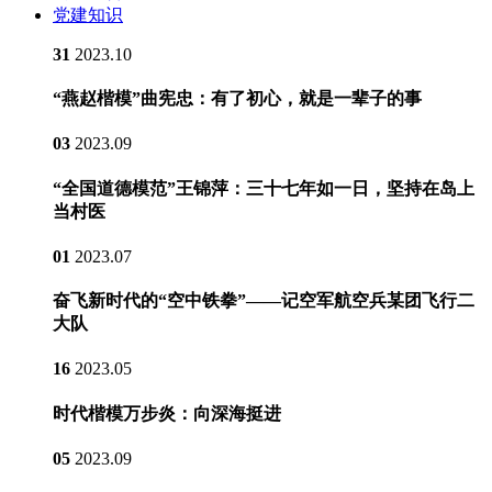
党建知识
31
2023.10
“燕赵楷模”曲宪忠：有了初心，就是一辈子的事
03
2023.09
“全国道德模范”王锦萍：三十七年如一日，坚持在岛上
当村医
01
2023.07
奋飞新时代的“空中铁拳”——记空军航空兵某团飞行二
大队
16
2023.05
时代楷模万步炎：向深海挺进
05
2023.09