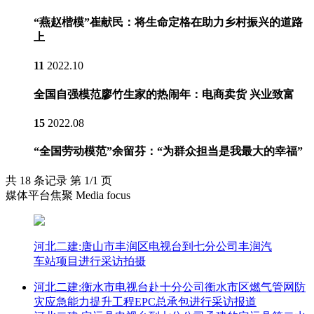
“燕赵楷模”崔献民：将生命定格在助力乡村振兴的道路
上
11
2022.10
全国自强模范廖竹生家的热闹年：电商卖货 兴业致富
15
2022.08
“全国劳动模范”余留芬：“为群众担当是我最大的幸福”
共 18 条记录 第 1/1 页
媒体平台焦聚 Media focus
河北二建:唐山市丰润区电视台到七分公司丰润汽
车站项目进行采访拍摄
河北二建:衡水市电视台赴十分公司衡水市区燃气管网防
灾应急能力提升工程EPC总承包进行采访报道