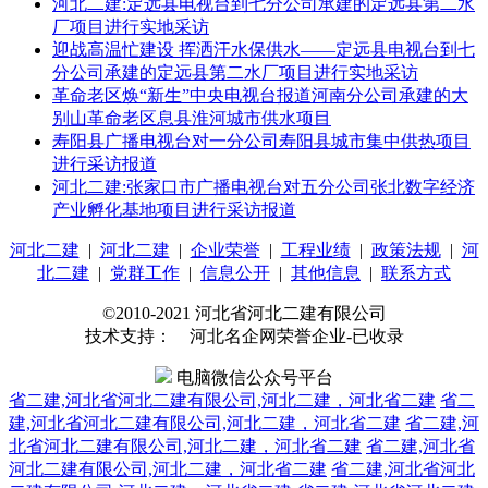
河北二建:定远县电视台到七分公司承建的定远县第二水
厂项目进行实地采访
迎战高温忙建设 挥洒汗水保供水——定远县电视台到七
分公司承建的定远县第二水厂项目进行实地采访
革命老区焕“新生”中央电视台报道河南分公司承建的大
别山革命老区息县淮河城市供水项目
寿阳县广播电视台对一分公司寿阳县城市集中供热项目
进行采访报道
河北二建:张家口市广播电视台对五分公司张北数字经济
产业孵化基地项目进行采访报道
河北二建
|
河北二建
|
企业荣誉
|
工程业绩
|
政策法规
|
河
北二建
|
党群工作
|
信息公开
|
其他信息
|
联系方式
©2010-2021 河北省河北二建有限公司
技术支持： 河北名企网荣誉企业-已收录
电脑微信公众号平台
省二建,河北省河北二建有限公司,河北二建，河北省二建
省二
建,河北省河北二建有限公司,河北二建，河北省二建
省二建,河
北省河北二建有限公司,河北二建，河北省二建
省二建,河北省
河北二建有限公司,河北二建，河北省二建
省二建,河北省河北