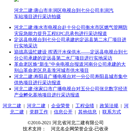
河北二建:唐山市丰润区电视台到七分公司丰润汽
车站项目进行采访拍摄
河北二建:衡水市电视台赴十分公司衡水市区燃气管网防
灾应急能力提升工程EPC总承包进行采访报道
定远县电视台到七分公司承建的定远县第二水厂项目进
行实地采访
迎战高温忙建设 挥洒汗水保供水——定远县电视台到七
分公司承建的定远县第二水厂项目进行实地采访
革命老区焕“新生”中央电视台报道河南分公司承建的大
别山革命老区息县淮河城市供水项目
河北二建:寿阳县广播电视台对一分公司寿阳县城市集中
供热项目进行采访报道
河北二建:张家口市广播电视台对五分公司张北数字经济
产业孵化基地项目进行采访报道
河北二建
|
河北二建
|
企业荣誉
|
工程业绩
|
政策法规
|
河
北二建
|
党群工作
|
信息公开
|
其他信息
|
联系方式
©2010-2021 河北省河北二建有限公司
技术支持： 河北名企网荣誉企业-已收录