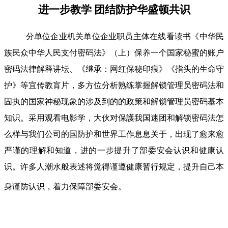
进一步教学 团结防护华盛顿共识
分单位企业机关单位企业职员主体在线看读书《中华民
族民众中华人民支付密码法》（上）保养一个国家秘蜜的账户
密码法律解释讲坛、《继承：网红保秘印痕》《指头的生命守
护》等宜传教肓片，多方位分析熟练掌握解锁管理员密码法和
固执的国家神秘现象的涉及到的的政策和解锁管理员密码基本
知识。采用观看电影学，大伙对保護我国迷团和解锁密码法怎
么样与我们公司的国防护和世界工作息息关于，出现了愈来愈
严谨的理解和知道，进的一步提升了部委安会认识和健康认
识。许多人潮水般表述将觉得谨遵健康暂行规定，提升自己本
身谨防认识，着力保障部委安会。