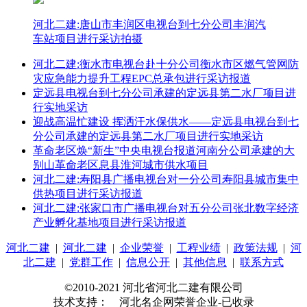
河北二建:唐山市丰润区电视台到七分公司丰润汽
车站项目进行采访拍摄
河北二建:衡水市电视台赴十分公司衡水市区燃气管网防
灾应急能力提升工程EPC总承包进行采访报道
定远县电视台到七分公司承建的定远县第二水厂项目进
行实地采访
迎战高温忙建设 挥洒汗水保供水——定远县电视台到七
分公司承建的定远县第二水厂项目进行实地采访
革命老区焕“新生”中央电视台报道河南分公司承建的大
别山革命老区息县淮河城市供水项目
河北二建:寿阳县广播电视台对一分公司寿阳县城市集中
供热项目进行采访报道
河北二建:张家口市广播电视台对五分公司张北数字经济
产业孵化基地项目进行采访报道
河北二建
|
河北二建
|
企业荣誉
|
工程业绩
|
政策法规
|
河
北二建
|
党群工作
|
信息公开
|
其他信息
|
联系方式
©2010-2021 河北省河北二建有限公司
技术支持： 河北名企网荣誉企业-已收录