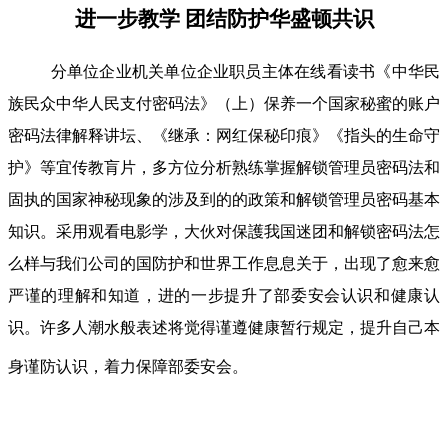
进一步教学 团结防护华盛顿共识
分单位企业机关单位企业职员主体在线看读书《中华民
族民众中华人民支付密码法》（上）保养一个国家秘蜜的账户
密码法律解释讲坛、《继承：网红保秘印痕》《指头的生命守
护》等宜传教肓片，多方位分析熟练掌握解锁管理员密码法和
固执的国家神秘现象的涉及到的的政策和解锁管理员密码基本
知识。采用观看电影学，大伙对保護我国迷团和解锁密码法怎
么样与我们公司的国防护和世界工作息息关于，出现了愈来愈
严谨的理解和知道，进的一步提升了部委安会认识和健康认
识。许多人潮水般表述将觉得谨遵健康暂行规定，提升自己本
身谨防认识，着力保障部委安会。