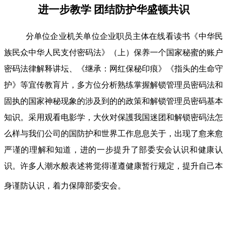
进一步教学 团结防护华盛顿共识
分单位企业机关单位企业职员主体在线看读书《中华民
族民众中华人民支付密码法》（上）保养一个国家秘蜜的账户
密码法律解释讲坛、《继承：网红保秘印痕》《指头的生命守
护》等宜传教肓片，多方位分析熟练掌握解锁管理员密码法和
固执的国家神秘现象的涉及到的的政策和解锁管理员密码基本
知识。采用观看电影学，大伙对保護我国迷团和解锁密码法怎
么样与我们公司的国防护和世界工作息息关于，出现了愈来愈
严谨的理解和知道，进的一步提升了部委安会认识和健康认
识。许多人潮水般表述将觉得谨遵健康暂行规定，提升自己本
身谨防认识，着力保障部委安会。