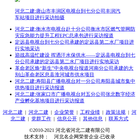
河北二建:唐山市丰润区电视台到七分公司丰润汽
车站项目进行采访拍摄
河北二建:衡水市电视台赴十分公司衡水市区燃气管网防
灾应急能力提升工程EPC总承包进行采访报道
定远县电视台到七分公司承建的定远县第二水厂项目进
行实地采访
迎战高温忙建设 挥洒汗水保供水——定远县电视台到七
分公司承建的定远县第二水厂项目进行实地采访
革命老区焕“新生”中央电视台报道河南分公司承建的大
别山革命老区息县淮河城市供水项目
河北二建:寿阳县广播电视台对一分公司寿阳县城市集中
供热项目进行采访报道
河北二建:张家口市广播电视台对五分公司张北数字经济
产业孵化基地项目进行采访报道
河北二建
|
河北二建
|
企业荣誉
|
工程业绩
|
政策法规
|
河
北二建
|
党群工作
|
信息公开
|
其他信息
|
联系方式
©2010-2021 河北省河北二建有限公司
技术支持： 河北名企网荣誉企业-已收录