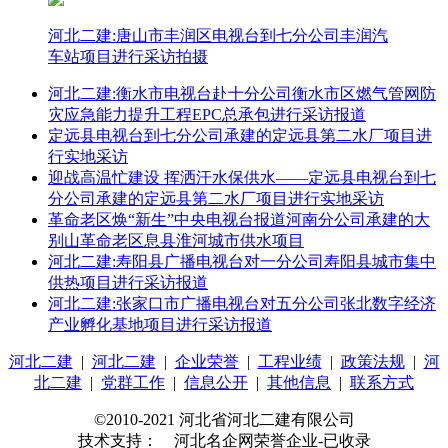
河北二建:唐山市丰润区电视台到七分公司丰润汽
车站项目进行采访拍摄
河北二建:衡水市电视台赴十分公司衡水市区燃气管网防
灾应急能力提升工程EPC总承包进行采访报道
定远县电视台到七分公司承建的定远县第二水厂项目进
行实地采访
迎战高温忙建设 挥洒汗水保供水——定远县电视台到七
分公司承建的定远县第二水厂项目进行实地采访
革命老区焕“新生”中央电视台报道河南分公司承建的大
别山革命老区息县淮河城市供水项目
河北二建:寿阳县广播电视台对一分公司寿阳县城市集中
供热项目进行采访报道
河北二建:张家口市广播电视台对五分公司张北数字经济
产业孵化基地项目进行采访报道
河北二建
|
河北二建
|
企业荣誉
|
工程业绩
|
政策法规
|
河
北二建
|
党群工作
|
信息公开
|
其他信息
|
联系方式
©2010-2021 河北省河北二建有限公司
技术支持： 河北名企网荣誉企业-已收录