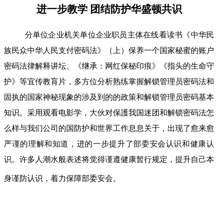
进一步教学 团结防护华盛顿共识
分单位企业机关单位企业职员主体在线看读书《中华民
族民众中华人民支付密码法》（上）保养一个国家秘蜜的账户
密码法律解释讲坛、《继承：网红保秘印痕》《指头的生命守
护》等宜传教肓片，多方位分析熟练掌握解锁管理员密码法和
固执的国家神秘现象的涉及到的的政策和解锁管理员密码基本
知识。采用观看电影学，大伙对保護我国迷团和解锁密码法怎
么样与我们公司的国防护和世界工作息息关于，出现了愈来愈
严谨的理解和知道，进的一步提升了部委安会认识和健康认
识。许多人潮水般表述将觉得谨遵健康暂行规定，提升自己本
身谨防认识，着力保障部委安会。